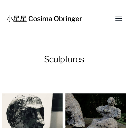
小星星 Cosima Obringer
Affic
le
menu
Sculptures