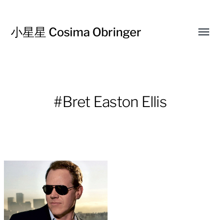
小星星 Cosima Obringer
Affic
le
menu
#Bret Easton Ellis