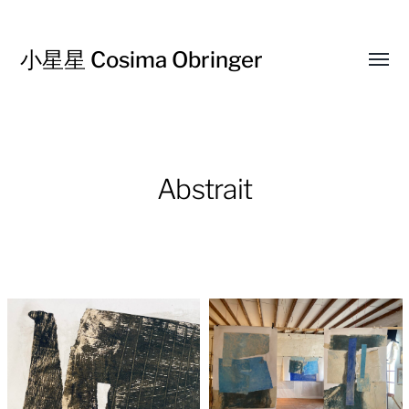
小星星 Cosima Obringer
Affic
le
menu
Abstrait