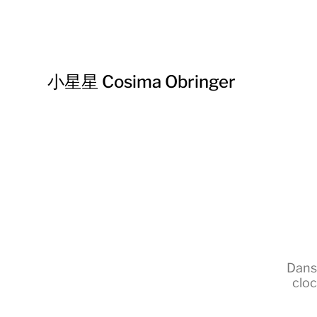
小星星 Cosima Obringer
Dan
cloc