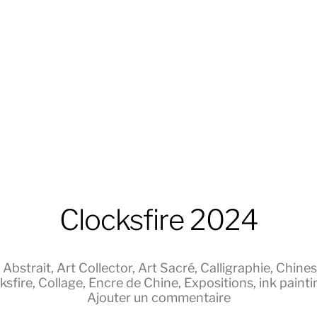
Clocksfire 2024
s
Abstrait
,
Art Collector
,
Art Sacré
,
Calligraphie
,
Chines
ksfire
,
Collage
,
Encre de Chine
,
Expositions
,
ink painti
Ajouter un commentaire