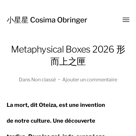
小星星 Cosima Obringer
Affic
le
menu
Metaphysical Boxes 2026 形
而上之匣
Dans
Non classé
•
Ajouter un commentaire
La mort, dit Oteiza, est une invention
de notre culture. Une découverte