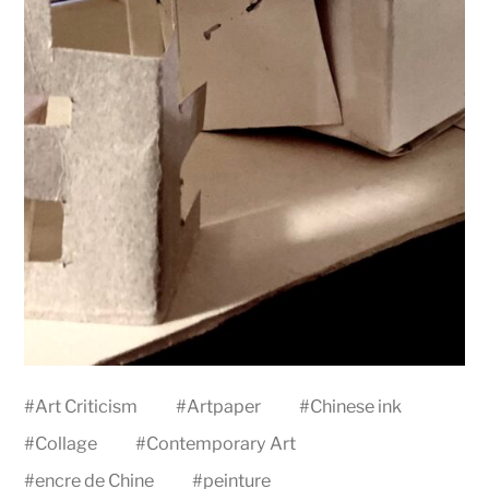
#
Art Criticism
#
Artpaper
#
Chinese ink
#
Collage
#
Contemporary Art
#
encre de Chine
#
peinture